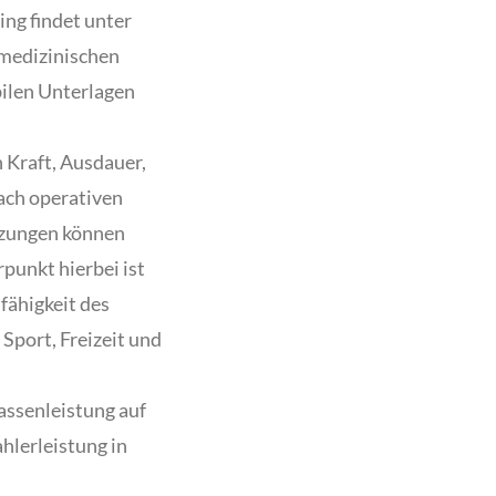
ing findet unter
 medizinischen
bilen Unterlagen
n Kraft, Ausdauer,
ach operativen
tzungen können
punkt hierbei ist
fähigkeit des
Sport, Freizeit und
assenleistung auf
hlerleistung in