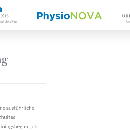
AXIS
ÜB
mlichkeiten
Un
ng
ine ausführliche
chultes
ainingsbeginn, ob