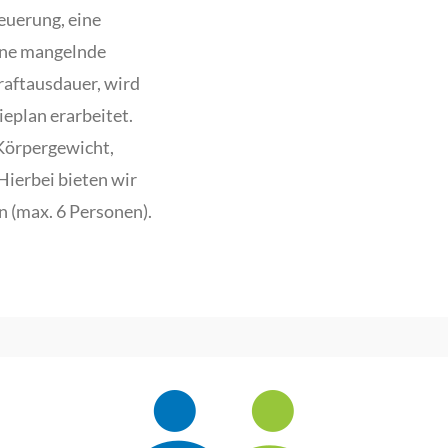
euerung, eine
ine mangelnde
raftausdauer, wird
ieplan erarbeitet.
Körpergewicht,
 Hierbei bieten wir
n (max. 6 Personen).