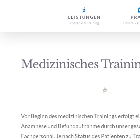
Zum
Inhalt
LEISTUNGEN
PR
Therapie & Training
Unsere Räu
springen
Medizinisches Traini
Vor Beginn des medizinischen Trainings erfolgt e
Anamnese und Befundaufnahme durch unser ges
Fachpersonal. Je nach Status des Patienten zu Tr