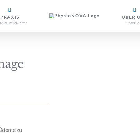
PRAXIS
ÜBER 
re Räumlichkeiten
Unser T
nage
 Ödeme zu