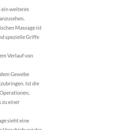
 ein weiteres
 anzusehen.
ischen Massage ist
d spezielle Griffe
dem Verlauf von
s dem Gewebe
zubringen. Ist die
 Operationen,
 zu einer
ge sieht eine
ne Verschiebung der